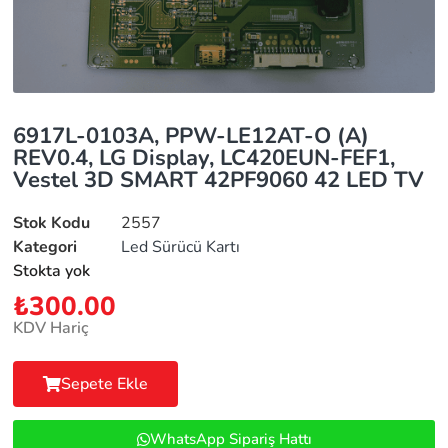
6917L-0103A, PPW-LE12AT-O (A)
REV0.4, LG Display, LC420EUN-FEF1,
Vestel 3D SMART 42PF9060 42 LED TV
Stok Kodu
2557
Kategori
Led Sürücü Kartı
Stokta yok
₺
300.00
KDV Hariç
Sepete Ekle
WhatsApp Sipariş Hattı