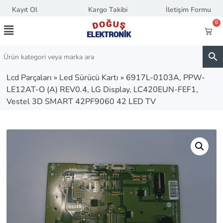
Kayıt Ol
Kargo Takibi
İletişim Formu
0
Lcd Parçaları
»
Led Sürücü Kartı
»
6917L-0103A, PPW-
LE12AT-O (A) REV0.4, LG Display, LC420EUN-FEF1,
Vestel 3D SMART 42PF9060 42 LED TV