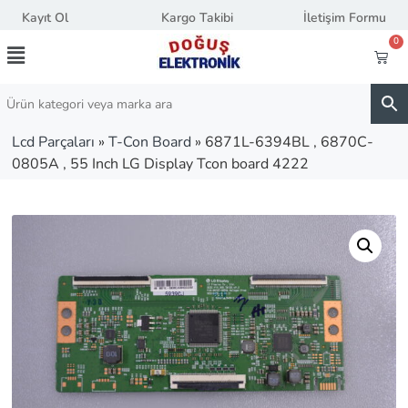
Kayıt Ol
Kargo Takibi
İletişim Formu
0
Lcd Parçaları
»
T-Con Board
»
6871L-6394BL , 6870C-
0805A , 55 Inch LG Display Tcon board 4222