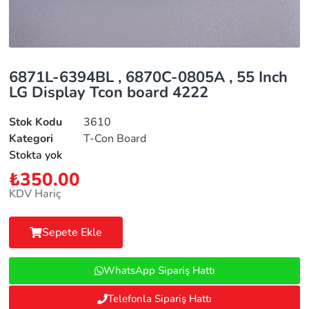
6871L-6394BL , 6870C-0805A , 55 Inch
LG Display Tcon board 4222
Stok Kodu
3610
Kategori
T-Con Board
Stokta yok
₺
350.00
KDV Hariç
Sepete Ekle
WhatsApp Sipariş Hattı
Telefonla Sipariş Hattı