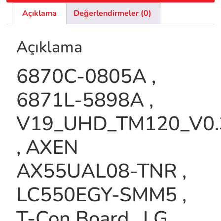
Açıklama
Değerlendirmeler (0)
Açıklama
6870C-0805A ,
6871L-5898A ,
V19_UHD_TM120_V0.
, AXEN
AX55UAL08-TNR ,
LC550EGY-SMM5 ,
T-Con Board , LG