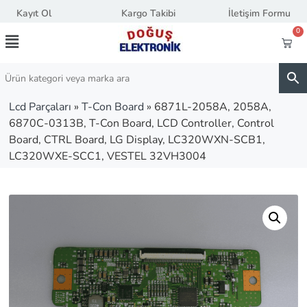
Kayıt Ol
Kargo Takibi
İletişim Formu
0
Lcd Parçaları
»
T-Con Board
»
6871L-2058A, 2058A,
6870C-0313B, T-Con Board, LCD Controller, Control
Board, CTRL Board, LG Display, LC320WXN-SCB1,
LC320WXE-SCC1, VESTEL 32VH3004