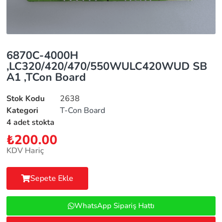
6870C-4000H
,LC320/420/470/550WULC420WUD SB
A1 ,TCon Board
Stok Kodu
2638
Kategori
T-Con Board
4 adet stokta
₺
200.00
KDV Hariç
Sepete Ekle
WhatsApp Sipariş Hattı