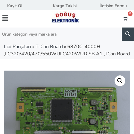
Kayıt Ol
Kargo Takibi
İletişim Formu
0
Lcd Parçaları
»
T-Con Board
»
6870C-4000H
,LC320/420/470/550WULC420WUD SB A1 ,TCon Board