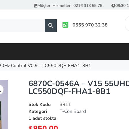
Müşteri Hizmetleri: 0216 318 55 75
09:30 1
0555 970 32 38
0Hz Control V0.9 – LC550DQF-FHA1-8B1
6870C-0546A – V15 55UHD 
LC550DQF-FHA1-8B1
Stok Kodu
3811
Kategori
T-Con Board
1 adet stokta
₺
850.00