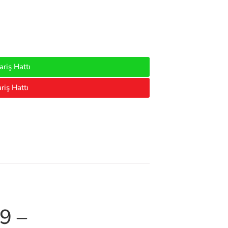
riş Hattı
riş Hattı
9 –