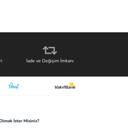
i
İade ve Değişim İmkanı
lmak İster Misiniz?