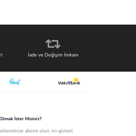
i
İade ve Değişim İmkanı
lmak İster Misiniz?
bültenimize abone olun, en güncel