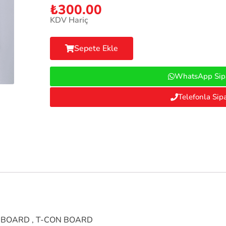
₺
300.00
KDV Hariç
Sepete Ekle
WhatsApp Sipa
Telefonla Sipa
İC BOARD , T-CON BOARD