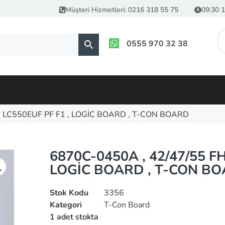
Müşteri Hizmetleri: 0216 318 55 75
09:30 1
0555 970 32 38
, LC550EUF PF F1 , LOGİC BOARD , T-CON BOARD
6870C-0450A , 42/47/55 FH
LOGİC BOARD , T-CON B
Stok Kodu
3356
Kategori
T-Con Board
1 adet stokta