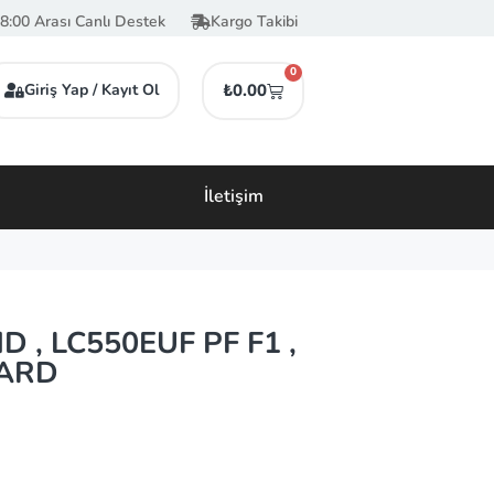
8:00 Arası Canlı Destek
Kargo Takibi
0
Giriş Yap / Kayıt Ol
₺
0.00
İletişim
D , LC550EUF PF F1 ,
OARD