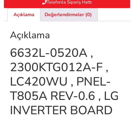
Telefonla Sipariş Hattı
Açıklama
Değerlendirmeler (0)
Açıklama
6632L-0520A ,
2300KTG012A-F ,
LC420WU , PNEL-
T805A REV-0.6 , LG
INVERTER BOARD