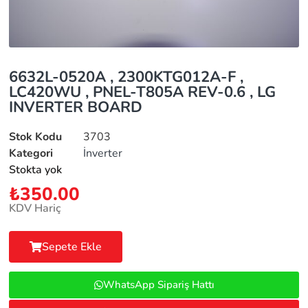
6632L-0520A , 2300KTG012A-F ,
LC420WU , PNEL-T805A REV-0.6 , LG
INVERTER BOARD
Stok Kodu
3703
Kategori
İnverter
Stokta yok
₺
350.00
KDV Hariç
Sepete Ekle
WhatsApp Sipariş Hattı