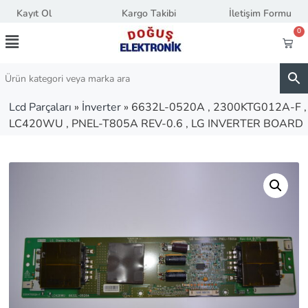
Kayıt Ol
Kargo Takibi
İletişim Formu
0
Lcd Parçaları
»
İnverter
»
6632L-0520A , 2300KTG012A-F ,
LC420WU , PNEL-T805A REV-0.6 , LG INVERTER BOARD