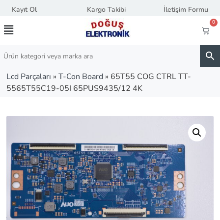
Kayıt Ol
Kargo Takibi
İletişim Formu
0
Lcd Parçaları
»
T-Con Board
»
65T55 COG CTRL TT-
5565T55C19-05I 65PUS9435/12 4K