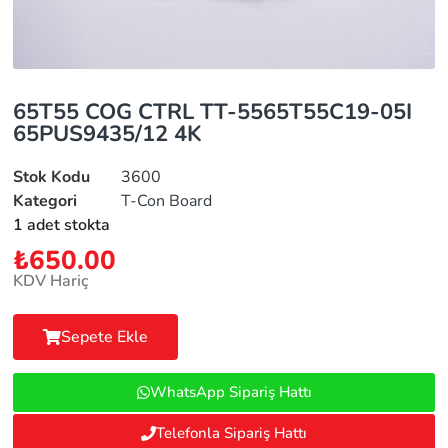
65T55 COG CTRL TT-5565T55C19-05I
65PUS9435/12 4K
Stok Kodu
3600
Kategori
T-Con Board
1 adet stokta
₺
650.00
KDV Hariç
Sepete Ekle
WhatsApp Sipariş Hattı
Telefonla Sipariş Hattı