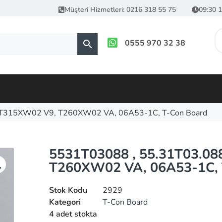
Müşteri Hizmetleri: 0216 318 55 75
09:30 1
0555 970 32 38
 T315XW02 V9, T260XW02 VA, 06A53-1C, T-Con Board
5531T03088 , 55.31T03.08
T260XW02 VA, 06A53-1C, 
Stok Kodu
2929
Kategori
T-Con Board
4 adet stokta