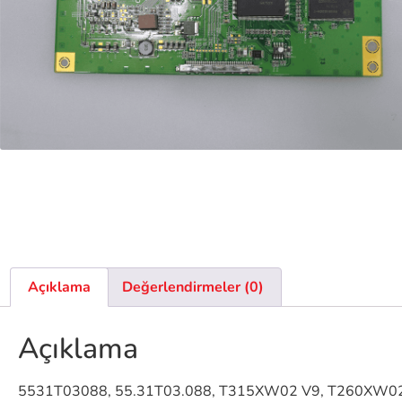
Açıklama
Değerlendirmeler (0)
Açıklama
5531T03088, 55.31T03.088, T315XW02 V9, T260XW02 