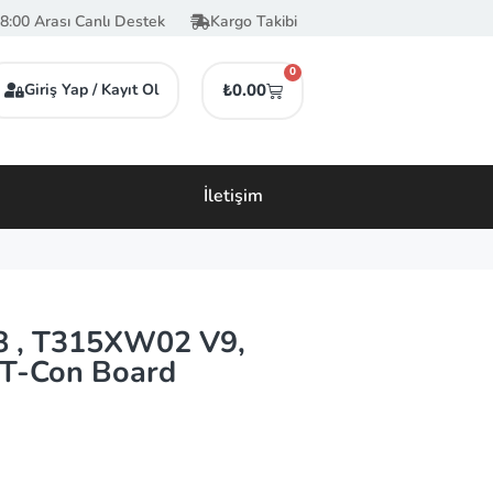
8:00 Arası Canlı Destek
Kargo Takibi
0
Giriş Yap / Kayıt Ol
₺
0.00
İletişim
8 , T315XW02 V9,
T-Con Board