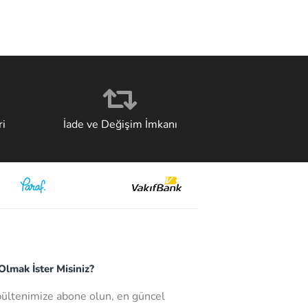
i
İade ve Değişim İmkanı
lmak İster Misiniz?
bültenimize abone olun, en güncel