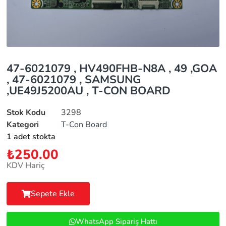
47-6021079 , HV490FHB-N8A , 49 ,GOA
, 47-6021079 , SAMSUNG
,UE49J5200AU , T-CON BOARD
Stok Kodu
3298
Kategori
T-Con Board
1 adet stokta
₺
250.00
KDV Hariç
Sepete Ekle
WhatsApp Sipariş Hattı