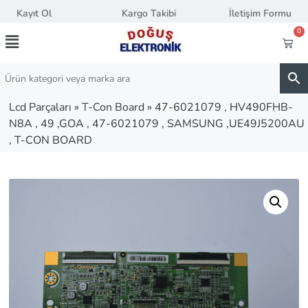
Kayıt Ol
Kargo Takibi
İletişim Formu
0
Lcd Parçaları
»
T-Con Board
»
47-6021079 , HV490FHB-
N8A , 49 ,GOA , 47-6021079 , SAMSUNG ,UE49J5200AU
, T-CON BOARD