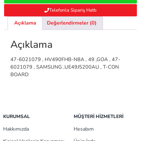
Telefonla Sipariş Hattı
Açıklama
Değerlendirmeler (0)
Açıklama
47-6021079 , HV490FHB-N8A , 49 ,GOA , 47-
6021079 , SAMSUNG ,UE49J5200AU , T-CON
BOARD
KURUMSAL
MÜŞTERİ HİZMETLERİ
Hakkımızda
Hesabım