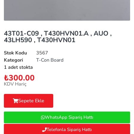
43T01-C09 , T430HVN01.A , AUO ,
43LH590 , T430HVN01
Stok Kodu
3567
Kategori
T-Con Board
1 adet stokta
₺
300.00
KDV Hariç
Sepete Ekle
WhatsApp Sipariş Hattı
Telefonla Sipariş Hattı