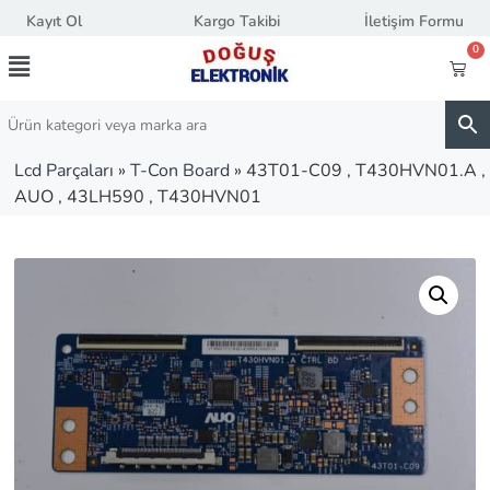
Kayıt Ol
Kargo Takibi
İletişim Formu
0
Lcd Parçaları
»
T-Con Board
»
43T01-C09 , T430HVN01.A ,
AUO , 43LH590 , T430HVN01