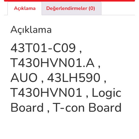
Açıklama
Değerlendirmeler (0)
Açıklama
43T01-C09 ,
T430HVN01.A ,
AUO , 43LH590 ,
T430HVN01 , Logic
Board , T-con Board