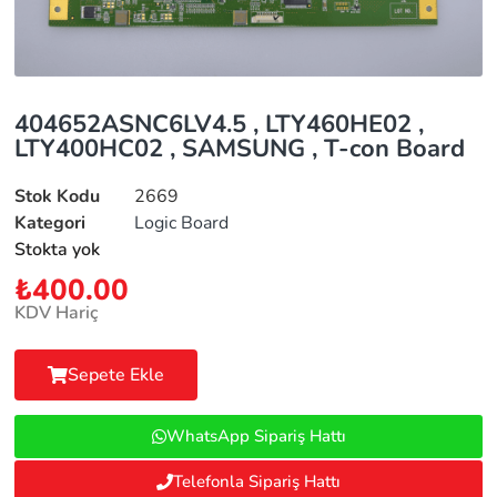
404652ASNC6LV4.5 , LTY460HE02 ,
LTY400HC02 , SAMSUNG , T-con Board
Stok Kodu
2669
Kategori
Logic Board
Stokta yok
₺
400.00
KDV Hariç
Sepete Ekle
WhatsApp Sipariş Hattı
Telefonla Sipariş Hattı