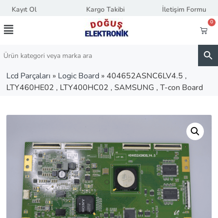
Kayıt Ol
Kargo Takibi
İletişim Formu
0
Lcd Parçaları
»
Logic Board
»
404652ASNC6LV4.5 ,
LTY460HE02 , LTY400HC02 , SAMSUNG , T-con Board