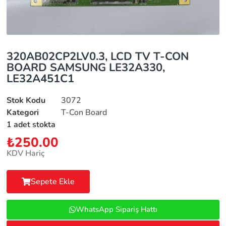
320AB02CP2LV0.3, LCD TV T-CON
BOARD SAMSUNG LE32A330,
LE32A451C1
Stok Kodu
3072
Kategori
T-Con Board
1 adet stokta
₺
250.00
KDV Hariç
Sepete Ekle
WhatsApp Sipariş Hattı