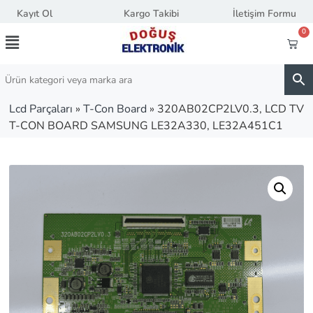
Kayıt Ol
Kargo Takibi
İletişim Formu
0
Lcd Parçaları
»
T-Con Board
»
320AB02CP2LV0.3, LCD TV
T-CON BOARD SAMSUNG LE32A330, LE32A451C1