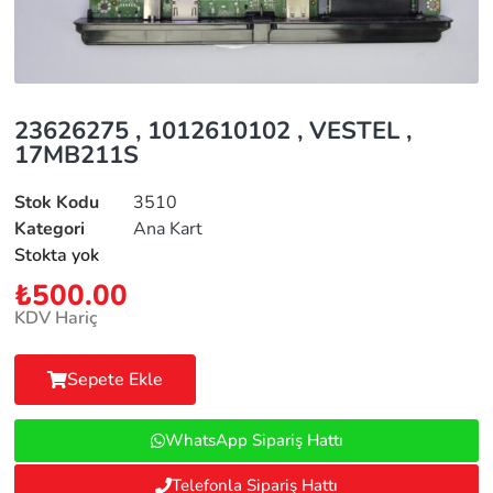
23626275 , 1012610102 , VESTEL ,
17MB211S
Stok Kodu
3510
Kategori
Ana Kart
Stokta yok
₺
500.00
KDV Hariç
Sepete Ekle
WhatsApp Sipariş Hattı
Telefonla Sipariş Hattı