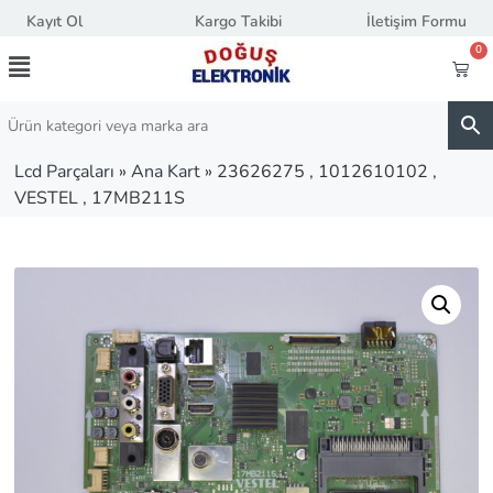
Kayıt Ol
Kargo Takibi
İletişim Formu
0
Lcd Parçaları
»
Ana Kart
»
23626275 , 1012610102 ,
VESTEL , 17MB211S