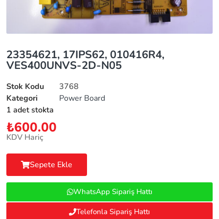
23354621, 17IPS62, 010416R4,
VES400UNVS-2D-N05
Stok Kodu
3768
Kategori
Power Board
1 adet stokta
₺
600.00
KDV Hariç
Sepete Ekle
WhatsApp Sipariş Hattı
Telefonla Sipariş Hattı