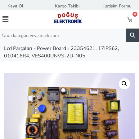
Kayıt Ol
Kargo Takibi
İletişim Formu
0
Lcd Parçaları
»
Power Board
»
23354621, 17IPS62,
010416R4, VES400UNVS-2D-N05