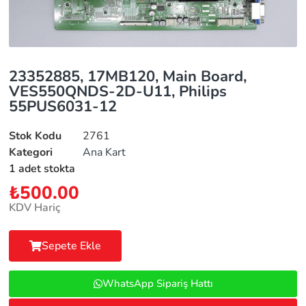
23352885, 17MB120, Main Board,
VES550QNDS-2D-U11, Philips
55PUS6031-12
Stok Kodu
2761
Kategori
Ana Kart
1 adet stokta
₺
500.00
KDV Hariç
Sepete Ekle
WhatsApp Sipariş Hattı