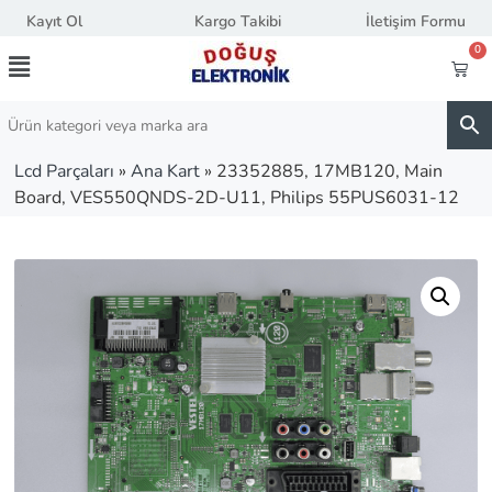
Kayıt Ol
Kargo Takibi
İletişim Formu
0
Lcd Parçaları
»
Ana Kart
»
23352885, 17MB120, Main
Board, VES550QNDS-2D-U11, Philips 55PUS6031-12