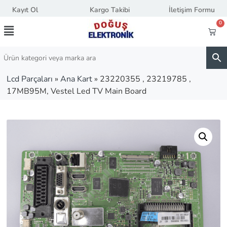
Kayıt Ol
Kargo Takibi
İletişim Formu
0
Lcd Parçaları
»
Ana Kart
»
23220355 , 23219785 ,
17MB95M, Vestel Led TV Main Board