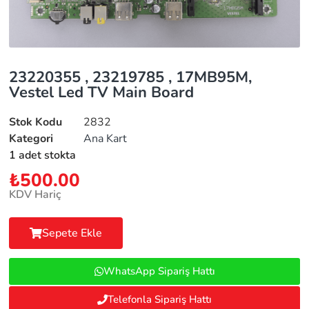
23220355 , 23219785 , 17MB95M,
Vestel Led TV Main Board
Stok Kodu
2832
Kategori
Ana Kart
1 adet stokta
₺
500.00
KDV Hariç
Sepete Ekle
WhatsApp Sipariş Hattı
Telefonla Sipariş Hattı