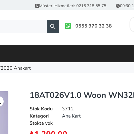
Müşteri Hizmetleri: 0216 318 55 75
09:30 1
0555 970 32 38
020 Anakart
18AT026V1.0 Woon WN32D
Stok Kodu
3712
Kategori
Ana Kart
Stokta yok