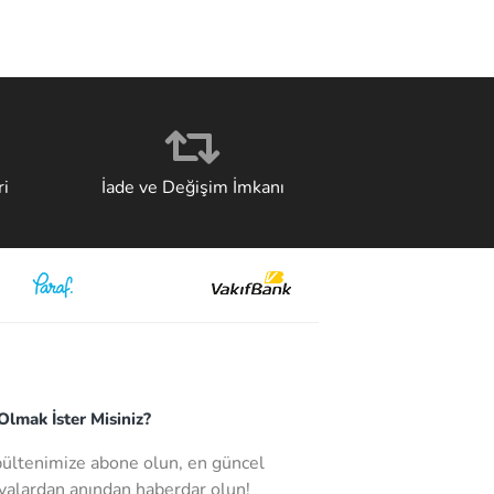
i
İade ve Değişim İmkanı
lmak İster Misiniz?
bültenimize abone olun, en güncel
alardan anından haberdar olun!