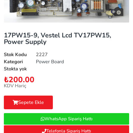
17PW15-9, Vestel Lcd TV17PW15,
Power Supply
Stok Kodu
2227
Kategori
Power Board
Stokta yok
₺
200.00
KDV Hariç
Sepete Ekle
WhatsApp Sipariş Hattı
Telefonla Sipariş Hattı