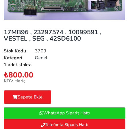
17MB96 , 23297574 , 10099591 ,
VESTEL , SEG , 42SD6100
Stok Kodu
3709
Kategori
Genel
1 adet stokta
₺
800.00
KDV Hariç
Sepete Ekle
WhatsApp Sipariş Hattı
Telefonla Sipariş Hattı