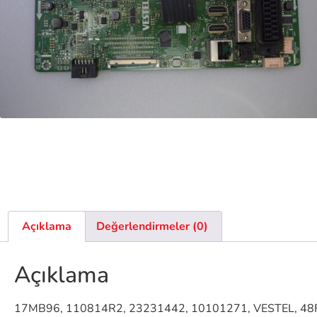
Açıklama
Değerlendirmeler (0)
Açıklama
17MB96, 110814R2, 23231442, 10101271, VESTEL, 4