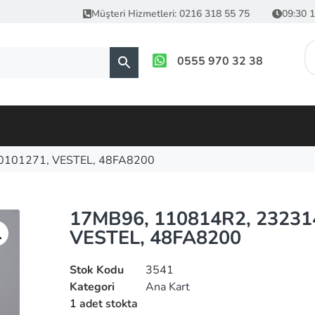
Müşteri Hizmetleri: 0216 318 55 75
09:30 1
0555 970 32 38
0101271, VESTEL, 48FA8200
17MB96, 110814R2, 23231
VESTEL, 48FA8200
Stok Kodu
3541
Kategori
Ana Kart
1 adet stokta