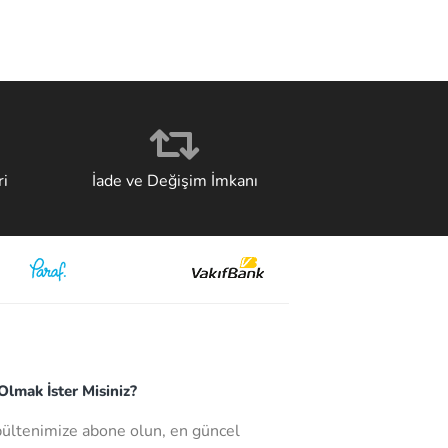
i
İade ve Değişim İmkanı
lmak İster Misiniz?
bültenimize abone olun, en güncel