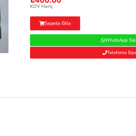
₺
400.00
KDV Hariç
Sepete Ekle
WhatsApp Sipa
Telefonla Sipa