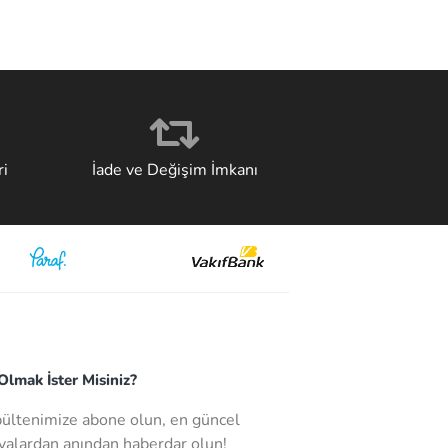
i
İade ve Değişim İmkanı
lmak İster Misiniz?
bültenimize abone olun, en güncel
alardan anından haberdar olun!