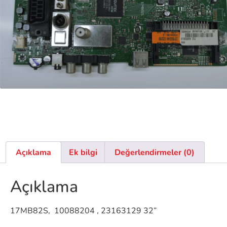
Açıklama
Ek bilgi
Değerlendirmeler (0)
Açıklama
17MB82S, 10088204 , 23163129 32”