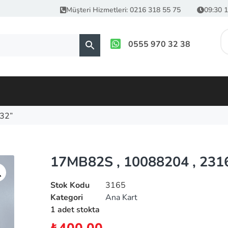
Müşteri Hizmetleri: 0216 318 55 75
09:30 1
0555 970 32 38
32”
17MB82S , 10088204 , 231
Stok Kodu
3165
Kategori
Ana Kart
1 adet stokta