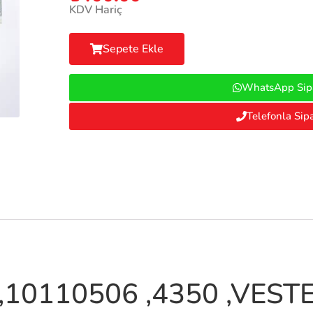
KDV Hariç
Sepete Ekle
WhatsApp Sipa
Telefonla Sipa
,10110506 ,4350 ,VEST