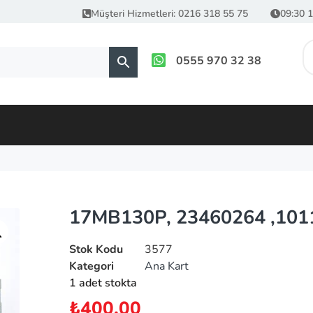
Müşteri Hizmetleri: 0216 318 55 75
09:30 1
0555 970 32 38
17MB130P, 23460264 ,101
Stok Kodu
3577
Kategori
Ana Kart
1 adet stokta
₺
400.00