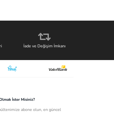
i
İade ve Değişim İmkanı
lmak İster Misiniz?
bültenimize abone olun, en güncel