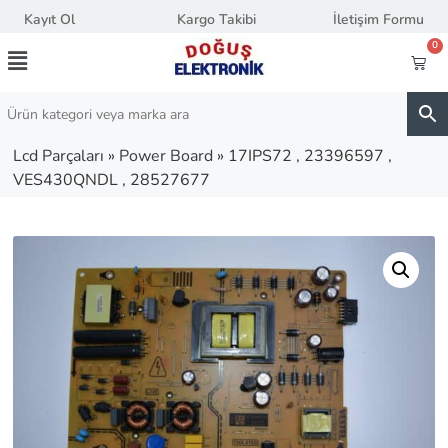
Kayıt Ol
Kargo Takibi
İletişim Formu
0
Lcd Parçaları
»
Power Board
»
17IPS72 , 23396597 ,
VES430QNDL , 28527677