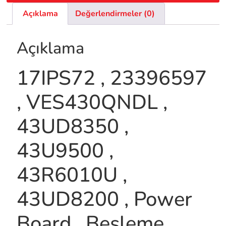
Açıklama
Değerlendirmeler (0)
Açıklama
17IPS72 , 23396597
, VES430QNDL ,
43UD8350 ,
43U9500 ,
43R6010U ,
43UD8200 , Power
Board , Besleme