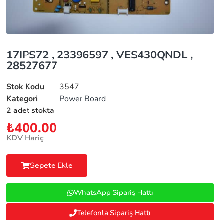
17IPS72 , 23396597 , VES430QNDL ,
28527677
Stok Kodu
3547
Kategori
Power Board
2 adet stokta
₺
400.00
KDV Hariç
Sepete Ekle
WhatsApp Sipariş Hattı
Telefonla Sipariş Hattı