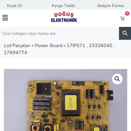
Kayıt Ol
Kargo Takibi
İletişim Formu
0
Lcd Parçaları
»
Power Board
»
17IPS71 , 23326040 ,
27694774