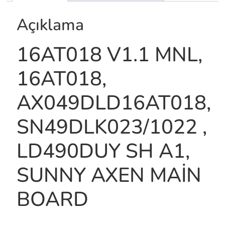
Açıklama
16AT018 V1.1 MNL,
16AT018,
AX049DLD16AT018,
SN49DLK023/1022 ,
LD490DUY SH A1,
SUNNY AXEN MAİN
BOARD