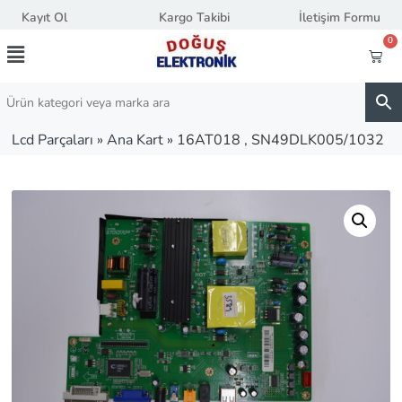
Kayıt Ol
Kargo Takibi
İletişim Formu
0
Lcd Parçaları
»
Ana Kart
»
16AT018 , SN49DLK005/1032