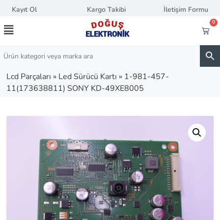
Kayıt Ol
Kargo Takibi
İletişim Formu
0
Lcd Parçaları
»
Led Sürücü Kartı
»
1-981-457-
11(173638811) SONY KD-49XE8005