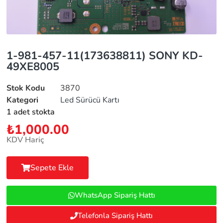
1-981-457-11(173638811) SONY KD-
49XE8005
Stok Kodu
3870
Kategori
Led Sürücü Kartı
1 adet stokta
₺
1,000.00
KDV Hariç
Sepete Ekle
WhatsApp Sipariş Hattı
Telefonla Sipariş Hattı