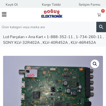
Kayıt Ol
Kargo Takibi
İletişim Formu
0
Lcd Parçaları
»
Ana Kart
»
1-888-352-11 , 1-734-260-11 ,
SONY KLV-32R402A , KLV-40R452A , KLV-46R452A