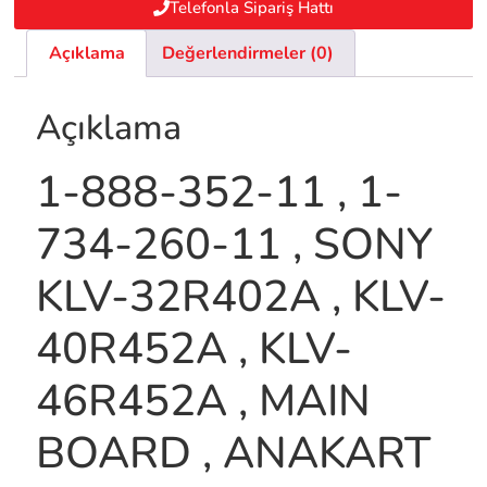
Telefonla Sipariş Hattı
Açıklama
Değerlendirmeler (0)
Açıklama
1-888-352-11 , 1-
734-260-11 , SONY
KLV-32R402A , KLV-
40R452A , KLV-
46R452A , MAIN
BOARD , ANAKART