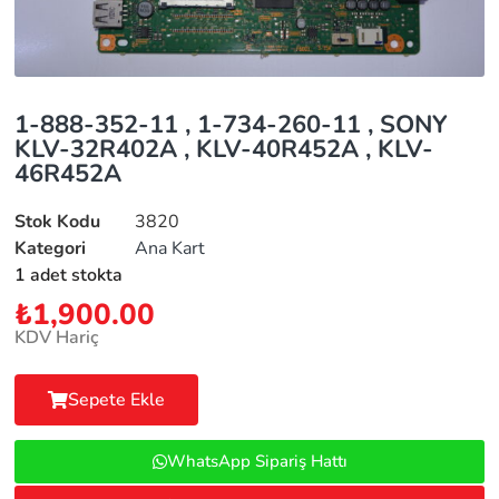
1-888-352-11 , 1-734-260-11 , SONY
KLV-32R402A , KLV-40R452A , KLV-
46R452A
Stok Kodu
3820
Kategori
Ana Kart
1 adet stokta
₺
1,900.00
KDV Hariç
Sepete Ekle
WhatsApp Sipariş Hattı