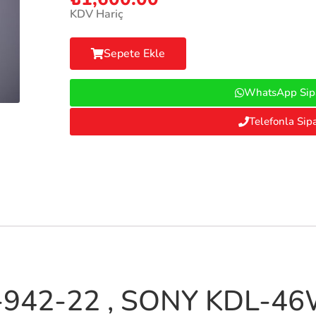
KDV Hariç
Sepete Ekle
WhatsApp Sipa
Telefonla Sipa
8-942-22 , SONY KDL-4