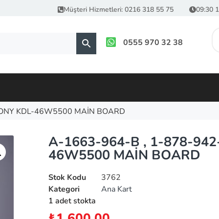
Müşteri Hizmetleri: 0216 318 55 75
09:30 1
0555 970 32 38
, SONY KDL-46W5500 MAİN BOARD
A-1663-964-B , 1-878-942
46W5500 MAİN BOARD
Stok Kodu
3762
Kategori
Ana Kart
1 adet stokta
₺
1,600.00