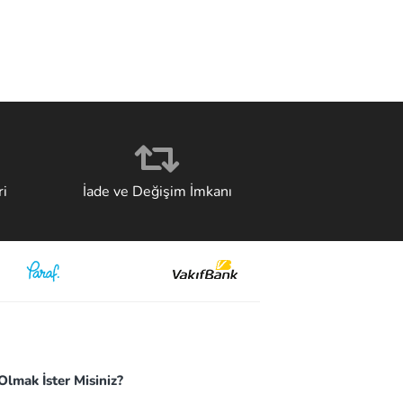
i
İade ve Değişim İmkanı
lmak İster Misiniz?