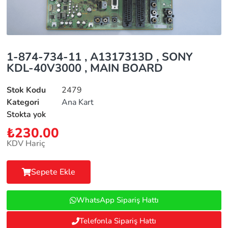
1-874-734-11 , A1317313D , SONY
KDL-40V3000 , MAIN BOARD
Stok Kodu
2479
Kategori
Ana Kart
Stokta yok
₺
230.00
KDV Hariç
Sepete Ekle
WhatsApp Sipariş Hattı
Telefonla Sipariş Hattı